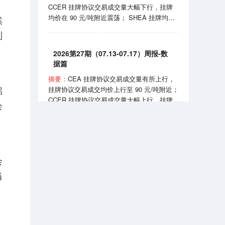
CCER 挂牌协议交易成交量大幅下行，挂牌
实施《可再生能源消费最低比重目标和可再生
均价在 90 元/吨附近震荡； SHEA 挂牌均价
然
能源电力消纳责任权重制度实施办法》。
上行至 60 元/吨附近； HBEA 挂牌均价在
制
35-38元/吨区间波动； GDEA 挂牌均价在 38
元/吨附近浮动； BEA 线上成交均价 102-105
2026第27期（07.13-07.17）周报-数
元/吨区间波动。 7月24日，国家能源局正式
据篇
发布全国性权威中国绿证价格指数；7月27
摘要：
CEA 挂牌协议交易成交量有所上行，
日，生态环境部发布《全国碳排放权交易市场
铝
挂牌协议交易成交均价上行至 90 元/吨附近；
2025、2026 年度发电行业以及 2026 年度钢
CCER 挂牌协议交易成交量大幅上行，挂牌
铁、水泥、铝冶炼行业配额总量和分配方案
会
均价在 81-90 元/吨区间波动； SHEA 挂牌均
（征求意见稿）》。
价为 54.50 元/吨； HBEA 挂牌均价在 36 元/
吨附近震荡； GDEA 挂牌均价在 38 元/吨附
近浮动； BEA 线上成交均价 101.35 元/吨。
2026第7期（2026.07）月报-数据篇
7 月 13 日，国务院同意《扩大消费“十五
会
五”规划》，规划提到推广绿色消费、打造绿
摘要：
CEA 挂牌协议交易成交量小幅上行，
当
色供应链；7 月 16 日，生态环境部宣布全国
挂牌协议交易成交均价月末上行至 99 元/吨附
碳排放权交易市场上线交易 5 周年，我国已
近； CCER 挂牌协议交易成交均价在 80-95
成为全球规模最大的碳市场。
元/吨区间波动； SHEA 挂牌交易量大幅下
行，成交均价上行至 63 元/吨附近； HBEA
挂牌交易量小幅上行，成交均价稳定在 36-38