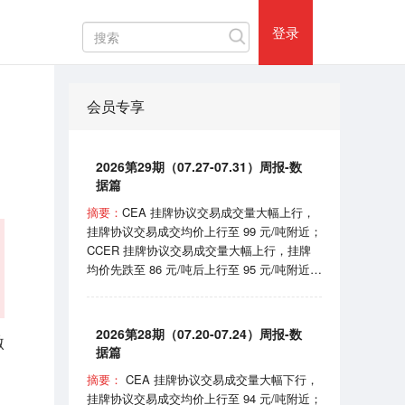
热门评论
登录
会员专享
2026第29期（07.27-07.31）周报-数
据篇
摘要：
CEA 挂牌协议交易成交量大幅上行，
挂牌协议交易成交均价上行至 99 元/吨附近；
CCER 挂牌协议交易成交量大幅上行，挂牌
均价先跌至 86 元/吨后上行至 95 元/吨附近；
SHEA 挂牌均价在 62 元/吨附近震荡；
HBEA挂牌均价在 37 元/吨附近波动； GDEA
挂牌均价在 38 元/吨附近浮动； BEA 线上成
2026第28期（07.20-07.24）周报-数
激
交均价 102-105 元/吨区间波动。 7月31日，
据篇
国家机关事务管理局和国家发展和改革委员会
摘要：
CEA 挂牌协议交易成交量大幅下行，
印发《“十五五”公共机构节能降碳工作方案》
挂牌协议交易成交均价上行至 94 元/吨附近；
的通知；8月1日，国家能源局宣布正式开始