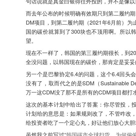
句话说就是真金白银得往外投的，并不是像以
而去年公布的时候明确有效期只到第二履约期
DM项目，到第二履约期（2021年6月前）为
国的碳价就算到了300块也不顶用啊。
所以
望。
现在不一样了，韩国的第三履约期很长，到20
全没问题，以韩国现在的碳价，那肯定是妥妥
另一个是巴黎协定6.4的问题，这个6.4回头
没有了，取而代之的是SDM（Sustainable Deve
万一这CDM没了那不是所有的CDM项目都打
这次的基本计划中给出了答案：
你尽管投，
计划给的意思是：
如果规则改了，不管咋改，
给投资者吃了一个定心丸，好让他们放心大胆
虽然我之前写过“
韩国碳市全球扫货，为何偏