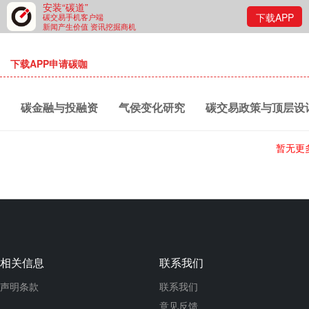
安装“碳道”
下载APP
碳交易手机客户端
新闻产生价值 资讯挖掘商机
下载APP申请碳咖
碳金融与投融资
气侯变化研究
碳交易政策与顶层设
交易与策略
方法学开发
发电电力
钢铁行业
暂无更
碳交易所
立法与法律
碳普惠
节能技术
CDM
相关信息
联系我们
声明条款
联系我们
意见反馈