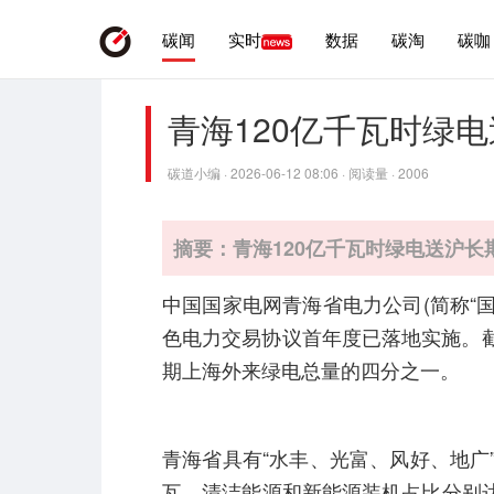
碳闻
实时
数据
碳淘
碳咖
青海120亿千瓦时绿
碳道小编 · 2026-06-12 08:06 · 阅读量 · 2006
摘要：青海120亿千瓦时绿电送沪长
中国国家电网青海省电力公司(简称“
色电力交易协议首年度已落地实施。截
期上海外来绿电总量的四分之一。
青海省具有“水丰、光富、风好、地广
瓦，清洁能源和新能源装机占比分别达到