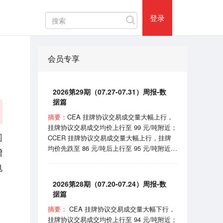
热门评论
登录
会员专享
2026第29期（07.27-07.31）周报-数
据篇
摘要：
CEA 挂牌协议交易成交量大幅上行，
挂牌协议交易成交均价上行至 99 元/吨附近；
围
CCER 挂牌协议交易成交量大幅上行，挂牌
均价先跌至 86 元/吨后上行至 95 元/吨附近；
增
SHEA 挂牌均价在 62 元/吨附近震荡；
电
HBEA挂牌均价在 37 元/吨附近波动； GDEA
挂牌均价在 38 元/吨附近浮动； BEA 线上成
2026第28期（07.20-07.24）周报-数
交均价 102-105 元/吨区间波动。 7月31日，
据篇
国家机关事务管理局和国家发展和改革委员会
摘要：
CEA 挂牌协议交易成交量大幅下行，
印发《“十五五”公共机构节能降碳工作方案》
挂牌协议交易成交均价上行至 94 元/吨附近；
的通知；8月1日，国家能源局宣布正式开始