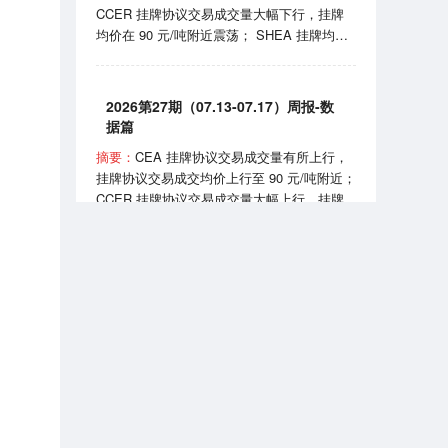
CCER 挂牌协议交易成交量大幅下行，挂牌
实施《可再生能源消费最低比重目标和可再生
均价在 90 元/吨附近震荡； SHEA 挂牌均价
能源电力消纳责任权重制度实施办法》。
上行至 60 元/吨附近； HBEA 挂牌均价在
35-38元/吨区间波动； GDEA 挂牌均价在 38
元/吨附近浮动； BEA 线上成交均价 102-105
2026第27期（07.13-07.17）周报-数
元/吨区间波动。 7月24日，国家能源局正式
据篇
发布全国性权威中国绿证价格指数；7月27
摘要：
CEA 挂牌协议交易成交量有所上行，
日，生态环境部发布《全国碳排放权交易市场
挂牌协议交易成交均价上行至 90 元/吨附近；
2025、2026 年度发电行业以及 2026 年度钢
CCER 挂牌协议交易成交量大幅上行，挂牌
铁、水泥、铝冶炼行业配额总量和分配方案
均价在 81-90 元/吨区间波动； SHEA 挂牌均
（征求意见稿）》。
价为 54.50 元/吨； HBEA 挂牌均价在 36 元/
吨附近震荡； GDEA 挂牌均价在 38 元/吨附
近浮动； BEA 线上成交均价 101.35 元/吨。
2026第7期（2026.07）月报-数据篇
7 月 13 日，国务院同意《扩大消费“十五
五”规划》，规划提到推广绿色消费、打造绿
摘要：
CEA 挂牌协议交易成交量小幅上行，
色供应链；7 月 16 日，生态环境部宣布全国
挂牌协议交易成交均价月末上行至 99 元/吨附
碳排放权交易市场上线交易 5 周年，我国已
近； CCER 挂牌协议交易成交均价在 80-95
成为全球规模最大的碳市场。
元/吨区间波动； SHEA 挂牌交易量大幅下
行，成交均价上行至 63 元/吨附近； HBEA
挂牌交易量小幅上行，成交均价稳定在 36-38