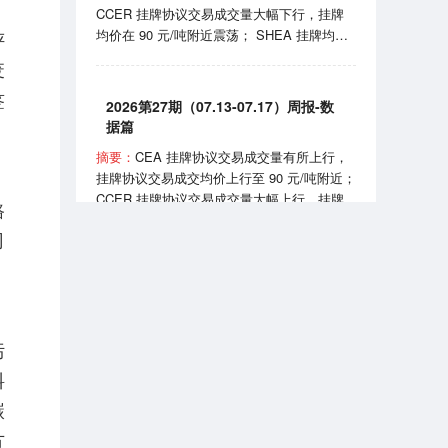
CCER 挂牌协议交易成交量大幅下行，挂牌
实施《可再生能源消费最低比重目标和可再生
均价在 90 元/吨附近震荡； SHEA 挂牌均价
评
能源电力消纳责任权重制度实施办法》。
上行至 60 元/吨附近； HBEA 挂牌均价在
废
35-38元/吨区间波动； GDEA 挂牌均价在 38
签
元/吨附近浮动； BEA 线上成交均价 102-105
2026第27期（07.13-07.17）周报-数
元/吨区间波动。 7月24日，国家能源局正式
据篇
发布全国性权威中国绿证价格指数；7月27
摘要：
CEA 挂牌协议交易成交量有所上行，
日，生态环境部发布《全国碳排放权交易市场
挂牌协议交易成交均价上行至 90 元/吨附近；
2025、2026 年度发电行业以及 2026 年度钢
CCER 挂牌协议交易成交量大幅上行，挂牌
铁、水泥、铝冶炼行业配额总量和分配方案
路
均价在 81-90 元/吨区间波动； SHEA 挂牌均
（征求意见稿）》。
司
价为 54.50 元/吨； HBEA 挂牌均价在 36 元/
吨附近震荡； GDEA 挂牌均价在 38 元/吨附
近浮动； BEA 线上成交均价 101.35 元/吨。
2026第7期（2026.07）月报-数据篇
7 月 13 日，国务院同意《扩大消费“十五
五”规划》，规划提到推广绿色消费、打造绿
摘要：
CEA 挂牌协议交易成交量小幅上行，
污
色供应链；7 月 16 日，生态环境部宣布全国
挂牌协议交易成交均价月末上行至 99 元/吨附
碳排放权交易市场上线交易 5 周年，我国已
料
近； CCER 挂牌协议交易成交均价在 80-95
成为全球规模最大的碳市场。
元/吨区间波动； SHEA 挂牌交易量大幅下
碳
行，成交均价上行至 63 元/吨附近； HBEA
方
挂牌交易量小幅上行，成交均价稳定在 36-38