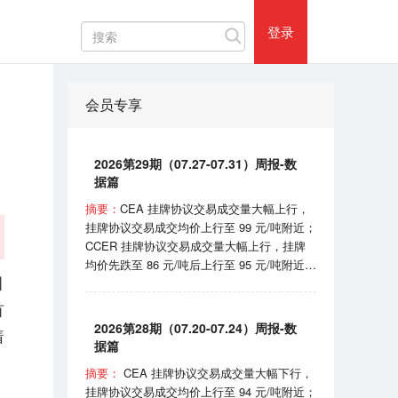
热门评论
登录
会员专享
2026第29期（07.27-07.31）周报-数
据篇
摘要：
CEA 挂牌协议交易成交量大幅上行，
挂牌协议交易成交均价上行至 99 元/吨附近；
CCER 挂牌协议交易成交量大幅上行，挂牌
均价先跌至 86 元/吨后上行至 95 元/吨附近；
目
SHEA 挂牌均价在 62 元/吨附近震荡；
HBEA挂牌均价在 37 元/吨附近波动； GDEA
首
挂牌均价在 38 元/吨附近浮动； BEA 线上成
2026第28期（07.20-07.24）周报-数
着
交均价 102-105 元/吨区间波动。 7月31日，
据篇
国家机关事务管理局和国家发展和改革委员会
摘要：
CEA 挂牌协议交易成交量大幅下行，
印发《“十五五”公共机构节能降碳工作方案》
挂牌协议交易成交均价上行至 94 元/吨附近；
的通知；8月1日，国家能源局宣布正式开始