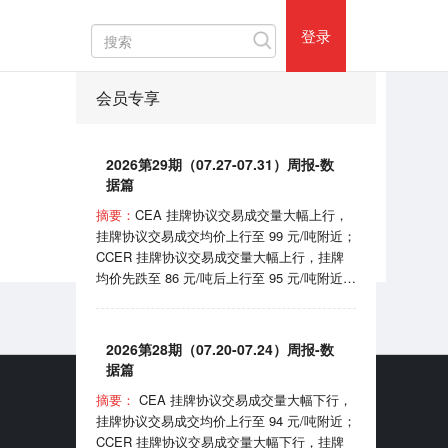
登录
会员专享
2026第29期（07.27-07.31）周报-数
据篇
成交价
34.61
摘要：
CEA 挂牌协议交易成交量大幅上行，
挂牌协议交易成交均价上行至 99 元/吨附近；
CCER 挂牌协议交易成交量大幅上行，挂牌
均价先跌至 86 元/吨后上行至 95 元/吨附近；
SHEA 挂牌均价在 62 元/吨附近震荡；
HBEA挂牌均价在 37 元/吨附近波动； GDEA
挂牌均价在 38 元/吨附近浮动； BEA 线上成
2026第28期（07.20-07.24）周报-数
交均价 102-105 元/吨区间波动。 7月31日，
据篇
国家机关事务管理局和国家发展和改革委员会
摘要：
CEA 挂牌协议交易成交量大幅下行，
印发《“十五五”公共机构节能降碳工作方案》
挂牌协议交易成交均价上行至 94 元/吨附近；
的通知；8月1日，国家能源局宣布正式开始
CCER 挂牌协议交易成交量大幅下行，挂牌
实施《可再生能源消费最低比重目标和可再生