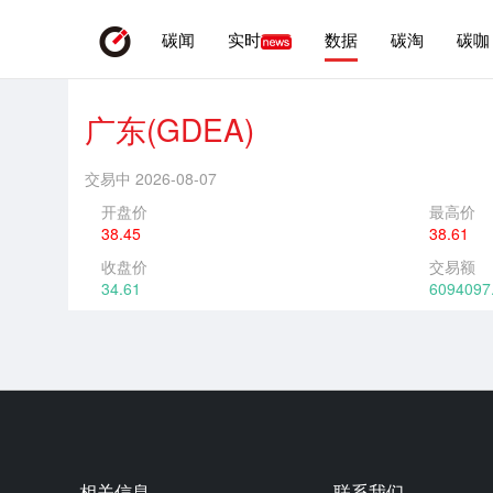
碳闻
实时
数据
碳淘
碳咖
广东(GDEA)
交易中 2026-08-07
开盘价
最高价
38.45
38.61
收盘价
交易额
34.61
6094097
相关信息
联系我们