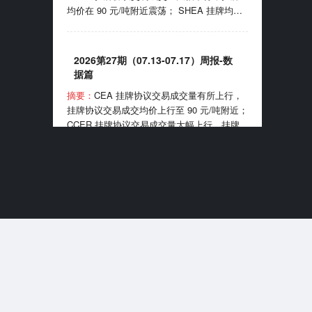
均价在 90 元/吨附近震荡； SHEA 挂牌均价
能源电力消纳责任权重制度实施办法》。
上行至 60 元/吨附近； HBEA 挂牌均价在
35-38元/吨区间波动； GDEA 挂牌均价在 38
元/吨附近浮动； BEA 线上成交均价 102-105
2026第27期（07.13-07.17）周报-数
元/吨区间波动。 7月24日，国家能源局正式
据篇
客服微信
发布全国性权威中国绿证价格指数；7月27
摘要：
CEA 挂牌协议交易成交量有所上行，
日，生态环境部发布《全国碳排放权交易市场
挂牌协议交易成交均价上行至 90 元/吨附近；
2025、2026 年度发电行业以及 2026 年度钢
CCER 挂牌协议交易成交量大幅上行，挂牌
铁、水泥、铝冶炼行业配额总量和分配方案
均价在 81-90 元/吨区间波动； SHEA 挂牌均
（征求意见稿）》。
价为 54.50 元/吨； HBEA 挂牌均价在 36 元/
吨附近震荡； GDEA 挂牌均价在 38 元/吨附
近浮动； BEA 线上成交均价 101.35 元/吨。
2026第7期（2026.07）月报-数据篇
7 月 13 日，国务院同意《扩大消费“十五
五”规划》，规划提到推广绿色消费、打造绿
摘要：
CEA 挂牌协议交易成交量小幅上行，
色供应链；7 月 16 日，生态环境部宣布全国
挂牌协议交易成交均价月末上行至 99 元/吨附
碳排放权交易市场上线交易 5 周年，我国已
近； CCER 挂牌协议交易成交均价在 80-95
成为全球规模最大的碳市场。
元/吨区间波动； SHEA 挂牌交易量大幅下
行，成交均价上行至 63 元/吨附近； HBEA
挂牌交易量小幅上行，成交均价稳定在 36-38
元/吨区间； GDEA 挂牌交易量大幅上行，成