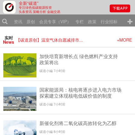
全新“碳道”
专注绿色低碳能源投资
头条资讯 策略分析 金融交易
资讯
原创
会员专享（VIP）
专栏
政策
行业招标
活动
实时
【碳道原创】温室气体自愿减排市...
+MORE
News
加快培育新增长点 绿色燃料产业支持
政策将出
碳道小編 7小时前
国家能源局：核电将逐步进入电力市场
探索建立体现核电低碳价值的制度
碳道小編 7小时前
新催化剂将二氧化碳高效转化为乙醇
碳道小編 8小时前