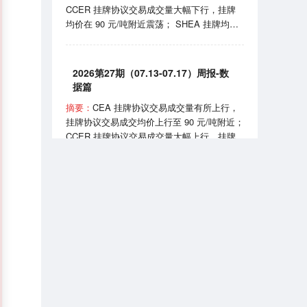
CCER 挂牌协议交易成交量大幅下行，挂牌
实施《可再生能源消费最低比重目标和可再生
均价在 90 元/吨附近震荡； SHEA 挂牌均价
能源电力消纳责任权重制度实施办法》。
上行至 60 元/吨附近； HBEA 挂牌均价在
35-38元/吨区间波动； GDEA 挂牌均价在 38
元/吨附近浮动； BEA 线上成交均价 102-105
2026第27期（07.13-07.17）周报-数
元/吨区间波动。 7月24日，国家能源局正式
据篇
发布全国性权威中国绿证价格指数；7月27
摘要：
CEA 挂牌协议交易成交量有所上行，
日，生态环境部发布《全国碳排放权交易市场
挂牌协议交易成交均价上行至 90 元/吨附近；
2025、2026 年度发电行业以及 2026 年度钢
CCER 挂牌协议交易成交量大幅上行，挂牌
铁、水泥、铝冶炼行业配额总量和分配方案
均价在 81-90 元/吨区间波动； SHEA 挂牌均
（征求意见稿）》。
价为 54.50 元/吨； HBEA 挂牌均价在 36 元/
吨附近震荡； GDEA 挂牌均价在 38 元/吨附
近浮动； BEA 线上成交均价 101.35 元/吨。
2026第6期（2026.06）月报-数据篇
7 月 13 日，国务院同意《扩大消费“十五
五”规划》，规划提到推广绿色消费、打造绿
摘要：
CEA 挂牌协议交易成交量小幅上行，
色供应链；7 月 16 日，生态环境部宣布全国
挂牌协议交易成交均价月末上行至 83-84 元/
碳排放权交易市场上线交易 5 周年，我国已
吨区间； CCER 挂牌协议交易成交均价在
成为全球规模最大的碳市场。
80-90 元/吨区间波动； SHEA 挂牌交易量大
幅上行，成交均价在 52-56 元/吨区间波动；
HBEA挂牌交易量小幅上行，成交均价在 34-