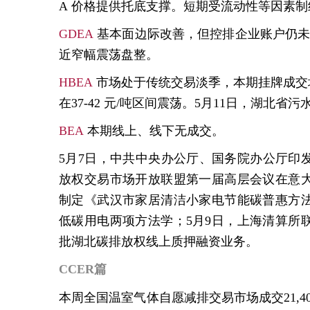
A
价格提供托底支撑。短期受流动性等因素
GDEA
基本
面边际改善，但控排企业账户仍
近窄幅震荡盘整
。
HBEA
市场
处于传统交易淡季，本期挂牌成交
在
37-42
元
/
吨区间震荡。
5
月
11
日，湖北省污
BEA
本期线上、线下无成交。
5
月
7
日，中共中央办公厅、国务院办公厅印
放权交易市场开放联盟第一届高层会议在意
制定《武汉市家居清洁小家电节能碳普惠方
低碳用电两项方法学；
5
月
9
日，上海清算所
批湖北碳排放权线上质押融资业务。
C
CER篇
本周全
国
温室气体
自愿减排交易市场成交
21,4