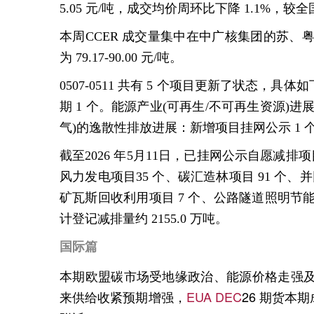
5.05
元
/
吨，成交均价周环比下降
1.1%
，较全
本周
CCER
成交量集中在中广核集团的苏、
为
79.17-90.00
元
/
吨。
0507-0511
共有
5
个项目更新了状态，具体如
期
1
个。能源产业
(
可再生
/
不可再生资源
)
进
气
)
的逸散性排放进展：新增项目挂网公示
1
截至
2026
年
5
月
11
日，已挂网公示自愿减排
风力发电项目
35
个、碳汇造林项目
91
个、并
矿瓦斯回收利用项目
7
个、公路隧道照明节
计登记减排量约
2155.0
万吨。
国
际篇
本期欧盟碳市场受地缘政治、能源价格走强
来供给收紧预期增强，
EUA DEC
26
期货本期