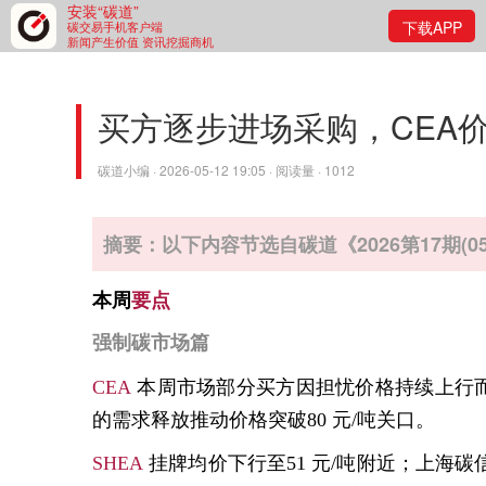
安装“碳道”
下载APP
碳交易手机客户端
新闻产生价值 资讯挖掘商机
买方逐步进场采购，CEA价
碳道小编 · 2026-05-12 19:05 · 阅读量 · 1012
摘要：以下内容节选自碳道《2026第17期(05.0
本周
要点
强
制碳
市场
篇
CEA
本周
市场
部分买方因担忧价格持续上行
的需求释放推动价格突破
80
元
/
吨关口
。
SHEA
挂牌均价下行至
51
元
/
吨附近；上海碳