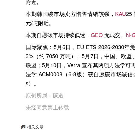
附近。
本期韩国碳市场卖方惜售情绪较强，
KAU
25
元
/
吨附近。
本期自愿碳市场持续低迷，
GEO
无成交、
N-
国际聚焦：
5
月
6
日，
EU ETS 2026-2030
年
3%
（约
7050
万吨）；
5
月
7
日，中国、欧盟
联盟；
5
月
10
日，
Verra
宣布其两项方法学可
法学
ACM0008
（
6-8
版）获自愿碳市场诚信
s
）。
原创所属：碳道
未经同意禁止转载
相关文章