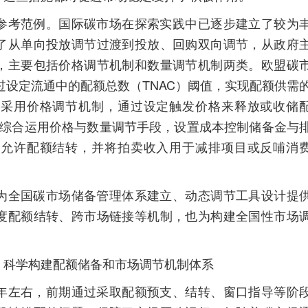
考范例。国际碳市场在探索实践中已逐步建立了较为
了从单向投放调节过渡到投放、回购双向调节，从政府
，主要包括价格调节机制和数量调节机制两类。欧盟碳
过设定流通中的配额总数（TNAC）阈值，实现配额供需
场采用价格调节机制，通过设定触发价格来释放或收储
则综合运用价格与数量调节手段，设置成本控制储备金与
遍允许配额结转，并将拍卖收入用于减排项目或反哺消
全国碳市场储备管理体系建立、动态调节工具设计提
度配额结转、跨市场链接等机制，也为构建全国性市场
科学构建配额储备和市场调节机制体系
左右，前期通过采取配额预支、结转、窗口指导等阶