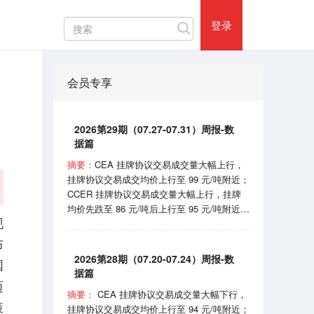
热门评论
登录
会员专享
2026第29期（07.27-07.31）周报-数
据篇
摘要：
CEA 挂牌协议交易成交量大幅上行，
挂牌协议交易成交均价上行至 99 元/吨附近；
CCER 挂牌协议交易成交量大幅上行，挂牌
均价先跌至 86 元/吨后上行至 95 元/吨附近；
现
SHEA 挂牌均价在 62 元/吨附近震荡；
HBEA挂牌均价在 37 元/吨附近波动； GDEA
布
挂牌均价在 38 元/吨附近浮动； BEA 线上成
2026第28期（07.20-07.24）周报-数
国
交均价 102-105 元/吨区间波动。 7月31日，
据篇
国家机关事务管理局和国家发展和改革委员会
迈
摘要：
CEA 挂牌协议交易成交量大幅下行，
印发《“十五五”公共机构节能降碳工作方案》
策
挂牌协议交易成交均价上行至 94 元/吨附近；
的通知；8月1日，国家能源局宣布正式开始