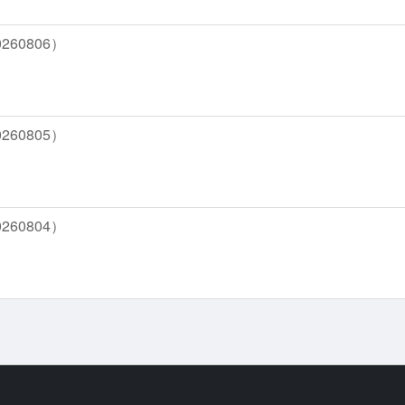
60806）
60805）
60804）