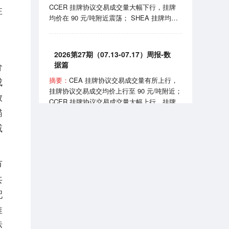
CCER 挂牌协议交易成交量大幅下行，挂牌
注
实施《可再生能源消费最低比重目标和可再生
均价在 90 元/吨附近震荡； SHEA 挂牌均价
能源电力消纳责任权重制度实施办法》。
上行至 60 元/吨附近； HBEA 挂牌均价在
35-38元/吨区间波动； GDEA 挂牌均价在 38
元/吨附近浮动； BEA 线上成交均价 102-105
2026第27期（07.13-07.17）周报-数
元/吨区间波动。 7月24日，国家能源局正式
价
据篇
发布全国性权威中国绿证价格指数；7月27
成
摘要：
CEA 挂牌协议交易成交量有所上行，
日，生态环境部发布《全国碳排放权交易市场
挂牌协议交易成交均价上行至 90 元/吨附近；
2025、2026 年度发电行业以及 2026 年度钢
放
CCER 挂牌协议交易成交量大幅上行，挂牌
铁、水泥、铝冶炼行业配额总量和分配方案
锚
均价在 81-90 元/吨区间波动； SHEA 挂牌均
（征求意见稿）》。
价为 54.50 元/吨； HBEA 挂牌均价在 36 元/
减
吨附近震荡； GDEA 挂牌均价在 38 元/吨附
近浮动； BEA 线上成交均价 101.35 元/吨。
2026第7期（2026.07）月报-数据篇
7 月 13 日，国务院同意《扩大消费“十五
市
五”规划》，规划提到推广绿色消费、打造绿
摘要：
CEA 挂牌协议交易成交量小幅上行，
共
色供应链；7 月 16 日，生态环境部宣布全国
挂牌协议交易成交均价月末上行至 99 元/吨附
碳排放权交易市场上线交易 5 周年，我国已
配
近； CCER 挂牌协议交易成交均价在 80-95
成为全球规模最大的碳市场。
元/吨区间波动； SHEA 挂牌交易量大幅下
推
行，成交均价上行至 63 元/吨附近； HBEA
标
挂牌交易量小幅上行，成交均价稳定在 36-38