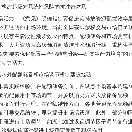
计构建起应对系统性风险的抗冲击体系。
活力。《意见》明确指出要促进碳排放资源配置效率
公开透明的市场环境。当前全国碳排放权交易市场仍呈
跃度存在阶段性潮汐效应的特点。配额储备和市场调节
术、人力资源从高碳领域向清洁技术领域迁移，重构生
成“要素优化配置—产业结构升级—新质生产力培育”的
生动力活力。
内外配额储备和市场调节机制建设经验
富实践经验。在配额储备方面，各试点市场基本均建
量的配额用于市场调节，并多以拍卖方式投放储备配额
的收入进行管理。在配额结转方面，各地普遍允许配额
策引导交易结转，显著提升市场活跃度。此外，部分地
手段进行市场调节，如湖北通过设置调节因子调节各行
。这些措施都对促进市场稳定发挥了积极作用。