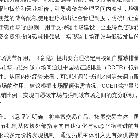
配地板价和天花板价，引导碳价在合理区间内波动，增
规范的储备配额使用程序和出让金管理制度，明确出让
于碳市场”的原则，用于支持碳市场建设、企业绿色低碳
资金资源投向碳减排领域，实现碳市场建设与低碳发展
场调节作用。《意见》提出要合理确定用核证自愿减排
市场与强制碳市场间通过中国核证减排量（CCER）抵
性。从国内外经验来看，可通过调节抵销比例等来调节
场的作用。建议根据市场配额供需情况、CCER减排量
抵销比例，实现自愿碳市场与强制碳市场之间的充分联动
行。
。《意见》明确，将丰富交易产品、拓展交易主体。
调节机制从依赖外部指令向自我优化与动态平衡演进的
形成多元价格发现机制、通过拓展主体引入更有效供需