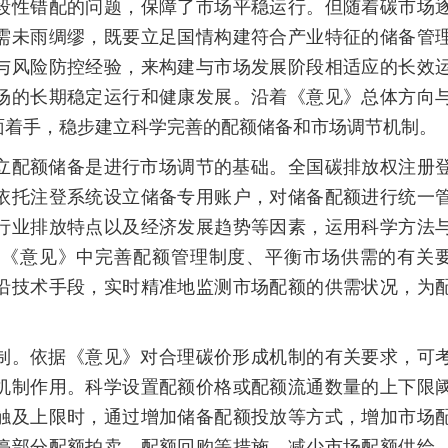
段性错配的问题，保障了市场平稳运行。但随着碳市场
需未雨绸缪，既要立足国情构建符合产业特征的储备管
与风险防控经验，来构建与市场发展阶段相适应的长效
场的长期稳定运行和健康发展。沿着《意见》总体方向
面着手，稳步建立科学完善的配额储备和市场调节机制。
配额储备是进行市场调节的基础。全国碳排放权注册
依托注登系统设立储备专用账户，对储备配额进行统一
行业排放特点以及经济发展趋势等因素，运用科学方法
于《意见》中完善配额管理制度、平衡市场供需的有关
沿技术手段，实时精准地监测市场配额的供需状况，为
。依据《意见》对合理碳价形成机制的有关要求，可
机制作用。科学设置配额价格或配额流通数量的上下限
触及上限时，通过增加储备配额投放等方式，增加市场
停部分配额拍卖、配额回购等措施，减少市场配额供给