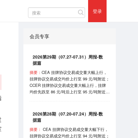
热门评论
登录
会员专享
2026第29期（07.27-07.31）周报-数
据篇
摘要：
CEA 挂牌协议交易成交量大幅上行，
挂牌协议交易成交均价上行至 99 元/吨附近；
CCER 挂牌协议交易成交量大幅上行，挂牌
均价先跌至 86 元/吨后上行至 95 元/吨附近；
指
SHEA 挂牌均价在 62 元/吨附近震荡；
HBEA挂牌均价在 37 元/吨附近波动； GDEA
挂牌均价在 38 元/吨附近浮动； BEA 线上成
2026第28期（07.20-07.24）周报-数
交均价 102-105 元/吨区间波动。 7月31日，
过
据篇
国家机关事务管理局和国家发展和改革委员会
室
摘要：
CEA 挂牌协议交易成交量大幅下行，
印发《“十五五”公共机构节能降碳工作方案》
挂牌协议交易成交均价上行至 94 元/吨附近；
的通知；8月1日，国家能源局宣布正式开始