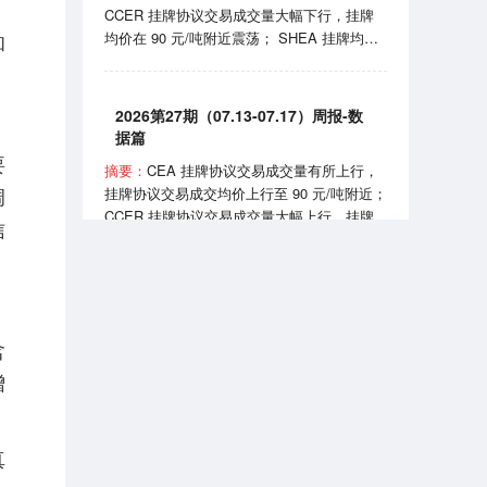
CCER 挂牌协议交易成交量大幅下行，挂牌
实施《可再生能源消费最低比重目标和可再生
均价在 90 元/吨附近震荡； SHEA 挂牌均价
和
能源电力消纳责任权重制度实施办法》。
上行至 60 元/吨附近； HBEA 挂牌均价在
35-38元/吨区间波动； GDEA 挂牌均价在 38
元/吨附近浮动； BEA 线上成交均价 102-105
2026第27期（07.13-07.17）周报-数
元/吨区间波动。 7月24日，国家能源局正式
据篇
发布全国性权威中国绿证价格指数；7月27
要
摘要：
CEA 挂牌协议交易成交量有所上行，
日，生态环境部发布《全国碳排放权交易市场
调
挂牌协议交易成交均价上行至 90 元/吨附近；
2025、2026 年度发电行业以及 2026 年度钢
CCER 挂牌协议交易成交量大幅上行，挂牌
铁、水泥、铝冶炼行业配额总量和分配方案
信
均价在 81-90 元/吨区间波动； SHEA 挂牌均
（征求意见稿）》。
价为 54.50 元/吨； HBEA 挂牌均价在 36 元/
吨附近震荡； GDEA 挂牌均价在 38 元/吨附
近浮动； BEA 线上成交均价 101.35 元/吨。
2026第6期（2026.06）月报-数据篇
7 月 13 日，国务院同意《扩大消费“十五
含
五”规划》，规划提到推广绿色消费、打造绿
摘要：
CEA 挂牌协议交易成交量小幅上行，
色供应链；7 月 16 日，生态环境部宣布全国
增
挂牌协议交易成交均价月末上行至 83-84 元/
碳排放权交易市场上线交易 5 周年，我国已
吨区间； CCER 挂牌协议交易成交均价在
成为全球规模最大的碳市场。
80-90 元/吨区间波动； SHEA 挂牌交易量大
真
幅上行，成交均价在 52-56 元/吨区间波动；
HBEA挂牌交易量小幅上行，成交均价在 34-