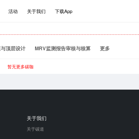
活动
关于我们
下载App
策与顶层设计
MRV监测报告审核与核算
更多
行业
水泥行业
航空行业
电解铝行业
石油石化
暂无更多碳咖
CDM/CCER/VCS/GS减排量开发
EUETS国际碳市场
关于我们
关于碳道