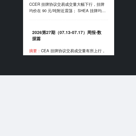
实施《可再生能源消费最低比重目标和可再生
CCER 挂牌协议交易成交量大幅下行，挂牌
能源电力消纳责任权重制度实施办法》。
均价在 90 元/吨附近震荡； SHEA 挂牌均价
客服微信
上行至 60 元/吨附近； HBEA 挂牌均价在
35-38元/吨区间波动； GDEA 挂牌均价在 38
元/吨附近浮动； BEA 线上成交均价 102-105
2026第27期（07.13-07.17）周报-数
元/吨区间波动。 7月24日，国家能源局正式
据篇
发布全国性权威中国绿证价格指数；7月27
日，生态环境部发布《全国碳排放权交易市场
摘要：
CEA 挂牌协议交易成交量有所上行，
2025、2026 年度发电行业以及 2026 年度钢
挂牌协议交易成交均价上行至 90 元/吨附近；
铁、水泥、铝冶炼行业配额总量和分配方案
CCER 挂牌协议交易成交量大幅上行，挂牌
（征求意见稿）》。
均价在 81-90 元/吨区间波动； SHEA 挂牌均
价为 54.50 元/吨； HBEA 挂牌均价在 36 元/
吨附近震荡； GDEA 挂牌均价在 38 元/吨附
近浮动； BEA 线上成交均价 101.35 元/吨。
2026第7期（2026.07）月报-数据篇
7 月 13 日，国务院同意《扩大消费“十五
五”规划》，规划提到推广绿色消费、打造绿
色供应链；7 月 16 日，生态环境部宣布全国
摘要：
CEA 挂牌协议交易成交量小幅上行，
碳排放权交易市场上线交易 5 周年，我国已
挂牌协议交易成交均价月末上行至 99 元/吨附
成为全球规模最大的碳市场。
近； CCER 挂牌协议交易成交均价在 80-95
元/吨区间波动； SHEA 挂牌交易量大幅下
行，成交均价上行至 63 元/吨附近； HBEA