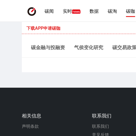
碳闻
实时
数据
碳淘
碳咖
下载APP申请碳咖
碳金融与投融资
气侯变化研究
碳交易政
交易与策略
方法学开发
发电电力
钢铁
碳交易所
立法与法律
碳普惠
节能技术
相关信息
联系我们
声明条款
联系我们
意见反馈